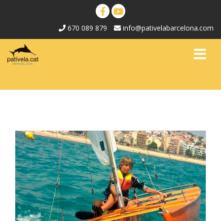
670 089 879
info@pativelabarcelona.com