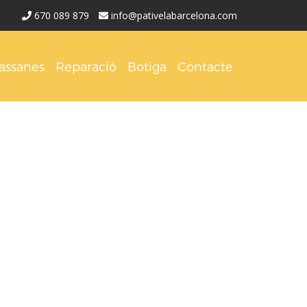
670 089 879
info@pativelabarcelona.com
assanes
Reparació
Botiga
Contacte