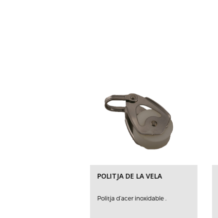
 SUPER SPARS
POLITJA DE LA VELA
per Spars per a Pati a
Politja d’acer inoxidable .
til d'alumini d...