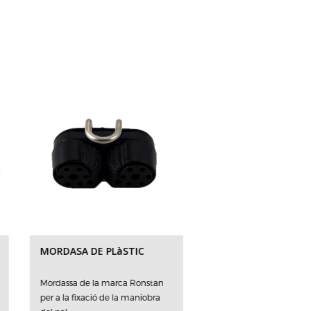
MORDASA DE PLàSTIC
POLITJA INOX AMB
ARRAIGO
Mordassa de la marca Ronstan
Politja fabricada d'acer
per a la fixació de la maniobra
inoxidable de 25mm a