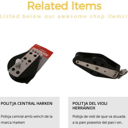
Related Items
Listed below our awesome shop items!
POLITJA CENTRAL HARKEN
POLITJA DEL VIOLI
HERRAINOX
Politja central amb winch de la
Politja de violí de que va situada
marca Harken
a la part posterior del patí i en...