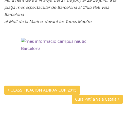
Per a nens
de 6 a 14 anys,
del 27 de juny
al 29 de juliol
a la
platja mes espectacular
de Barcelona
al Club
Patí
Vela
Barcelona
al Moll de la Marina, davant les Torres
Mapfre.
CLASSIFICACIÓN ADIPAV CUP 2015
Curs Patí a Vela Català