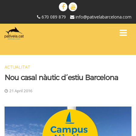
670 089 879
info@pativelabarcelona.com
ACTUALITAT
Nou casal nàutic d´estiu Barcelona
21 April 2016