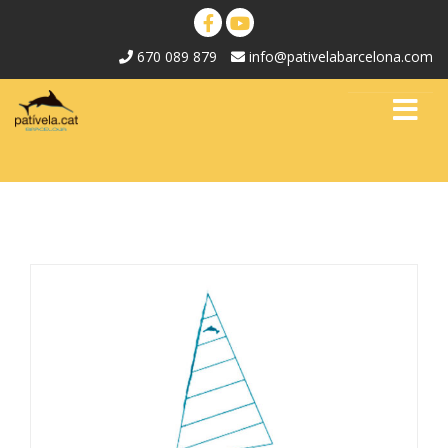
670 089 879
info@pativelabarcelona.com