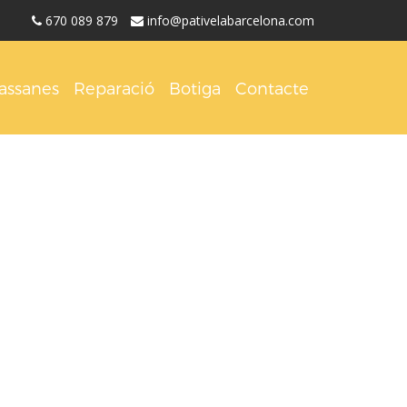
670 089 879
info@pativelabarcelona.com
assanes
Reparació
Botiga
Contacte