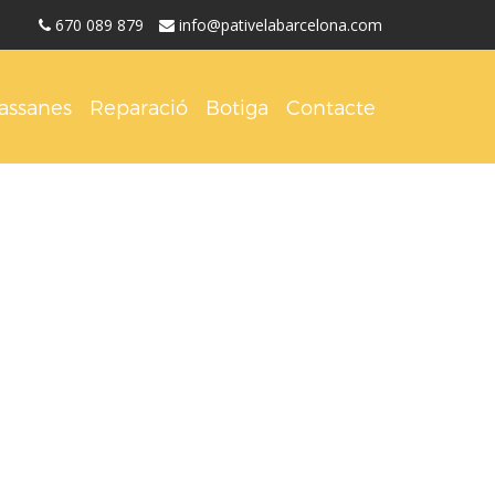
670 089 879
info@pativelabarcelona.com
assanes
Reparació
Botiga
Contacte