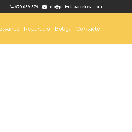
670 089 879
info@pativelabarcelona.com
assanes
Reparació
Botiga
Contacte