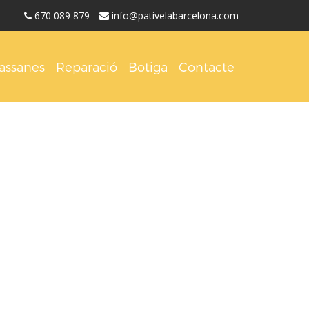
670 089 879
info@pativelabarcelona.com
assanes
Reparació
Botiga
Contacte